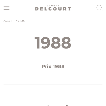
Skip
to
main
content
Accueil
>
Prix 1988
1988
Prix 1988