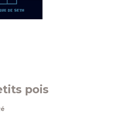
tits pois
Ré