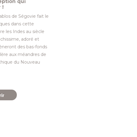
eption qui
 !
blos de Ségovie fait le
sques dans cette
e les Indes au siècle
richissime, adoré et
mèneront des bas-fonds
dillère aux méandres de
ythique du Nouveau
ir