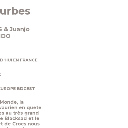
ourbes
 & Juanjo
IDO
RD'HUI EN FRANCE
C
 EUROPE BDGEST
 Monde, la
vaurien en quête
s au très grand
e Blacksad et le
et de Crocs nous