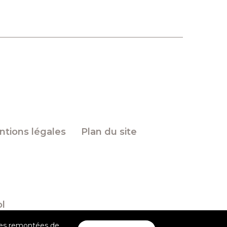
tions légales
Plan du site
ol
 des remontées de