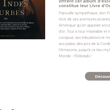
offrent cet album d’exc
constitue leur Livre d’Or
Fripouille sympathique, don Pa
récit de ses aventures picare
Amérique qu’on appelait encor
d’or. Tour à tour misérable et 
conspué, ses tribulations le 
aux palais, des pics de la Cor
l’Amazone, jusqu’à ce lieu m
Monde : l’Eldorado !
Découvr