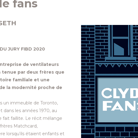
de fans
SETH
 DU JURY FIBD 2020
ntreprise de ventilateurs
n tenue par deux frères que
oire familiale et une
s de la modernité proche de
ns un immeuble de Toronto,
et dans les années 1970, au
fait faillite. Le récit mélange
s frères Matchcard,
e lorsqu’ils étaient enfants et