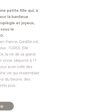
ne petite fille qui, à
pour la banlieue
 espiègle et joyeux,
 sous le
0.
 en France, GiedRé est
lus : l’URSS. Elle
e, la vie de sa grand-
n oncle (déporté à 17
our avoir collé des
 Une vie qui ressemblait
our du beurre, des
tits pois.
ir