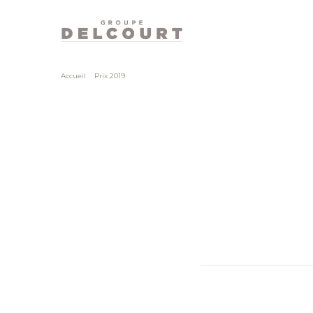
Skip
Accueil
>
Prix 2019
to
main
content