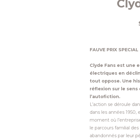
Cly
FAUVE PRIX SPECIAL
Clyde Fans est une e
électriques en décli
tout oppose. Une hist
réflexion sur le sen
l’autofiction.
L’action se déroule da
dans les années 1950, 
moment où l’entreprise 
le parcours familial de
abandonnés par leur pèr