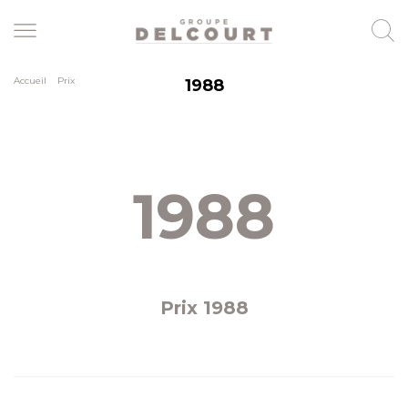
Skip
to
main
content
Accueil
>
Prix
1988
1988
Prix 1988