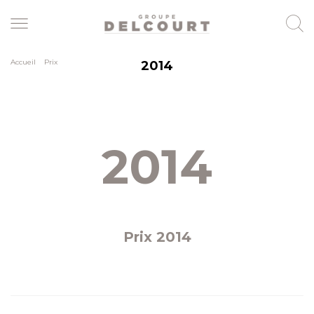
Skip
to
main
content
Accueil
>
Prix
2014
2014
Prix 2014