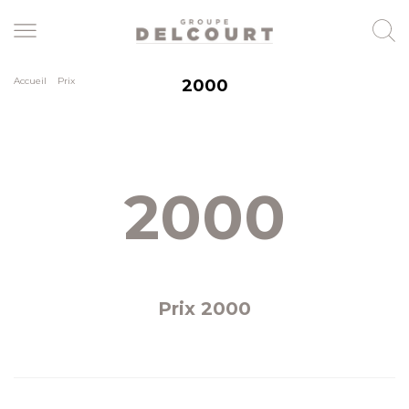
Skip
to
main
content
Accueil
>
Prix
2000
2000
Prix 2000